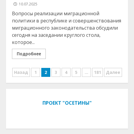
10.07.2025
Вопросы реализации миграционной
политики в республике и совершенствования
миграционного законодательства обсудили
сегодня на заседании круглого стола,
которое...
Подробнее
Навигация
Назад
1
2
3
4
5
…
181
Далее
по
записям
ПРОЕКТ "ОСЕТИНЫ"