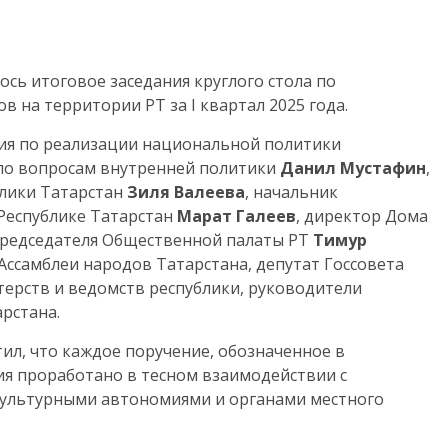
сь итоговое заседания круглого стола по
на территории РТ за I квартал 2025 года.
ния по реализации национальной политики
 по вопросам внутренней политики
Данил Мустафин
,
лики Татарстан
Зиля Валеева
, начальник
Республике Татарстан
Марат Галеев
, директор Дома
Председателя Общественной палаты РТ
Тимур
Ассамблеи народов Татарстана, депутат Госсовета
терств и ведомств республики, руководители
рстана.
ил, что каждое поручение, обозначенное в
я проработано в тесном взаимодействии с
ультурными автономиями и органами местного