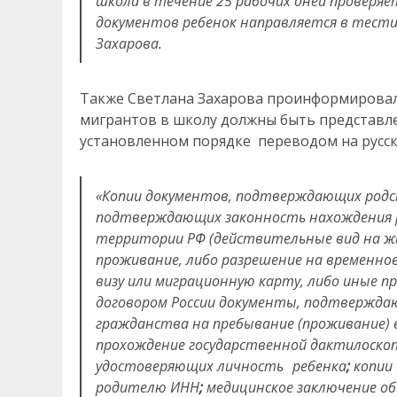
школа в течение 25 рабочих дней проверяе
документов ребенок направляется в тест
Захарова.
Также Светлана Захарова проинформировала
мигрантов в школу должны быть представле
установленном порядке переводом на русск
«Копии документов, подтверждающих родст
подтверждающих законность нахождения р
территории РФ (действительные вид на ж
проживание, либо разрешение на временное
визу или миграционную карту, либо иные 
договором России документы, подтверждаю
гражданства на пребывание (проживание) 
прохождение государственной дактилоскоп
удостоверяющих личность ребенка
;
копии
родителю ИНН
;
медицинское заключение об