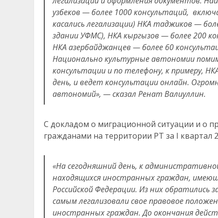
легализации и оформления документов. На
узбеков — более 1000 консультаций, включ
касались легализации) НКА таджиков — боле
здании УФМС), НКА кыргызов — более 200 к
НКА азербайджанцев — более 60 консультац
Национально культурные автономии помим
консультации и по телефону, к примеру, НК
день, и ведет консультации онлайн. Огро
автономий», — сказал Ренат Валиуллин.
С докладом о миграционной ситуации и о 
гражданами на территории РТ за I квартал 
«На сегодняшний день, к административн
находящихся иностранных граждан, имеющ
Российской Федерации. Из них обратились
самым легализовали свое правовое положе
иностранных граждан. До окончания действ