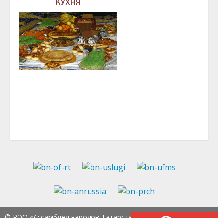
© РОО «Ассамблея народов Татарстана» Тел.:
8