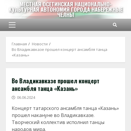
Перейти
МЕСТНАЯ ОСЕТИНСКАЯ НАЦИОНАЛЬНО-
КУЛЬТУРНАЯ АВТОНОМИЯ ГОРОДА НАБЕРЕЖНЫЕ
к
ЧЕЛНЫ
содержимому
Основное
меню
Главная
Новости
Во Владикавказе прошел концерт ансамбля танца
«Казань»
Во Владикавказе прошел концерт
ансамбля танца «Казань»
06.06.2024
Концерт татарского ансамбля танца «Казань»
прошел накануне во Владикавказе.
Творческий коллектив исполнил танцы
народов мира.