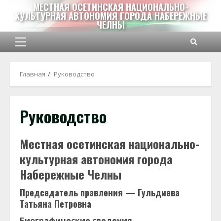
Перейти
МЕСТНАЯ ОСЕТИНСКАЯ НАЦИОНАЛЬНО-
КУЛЬТУРНАЯ АВТОНОМИЯ ГОРОДА НАБЕРЕЖНЫЕ
к
ЧЕЛНЫ
содержимому
Основное
меню
Главная
Руководство
Руководство
Местная осетинская национально-
культурная автономия города
Набережные Челны
Председатель правления — Гульдиева
Татьяна Петровна
Биографические сведения