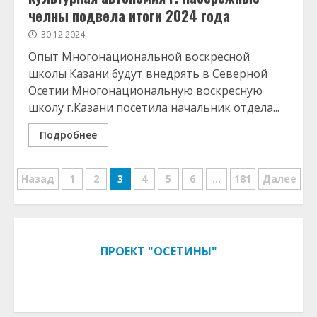
челны подвела итоги 2024 года
30.12.2024
Опыт Многонациональной воскресной
школы Казани будут внедрять в Северной
Осетии Многонациональную воскресную
школу г.Казани посетила начальник отдела...
Подробнее
Навигация
Назад
1
2
3
4
5
6
…
181
Далее
по
записям
ПРОЕКТ "ОСЕТИНЫ"